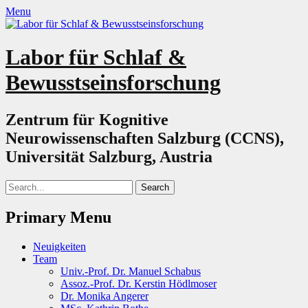
Menu
Labor für Schlaf &
Bewusstseinsforschung
Zentrum für Kognitive
Neurowissenschaften Salzburg (CCNS),
Universität Salzburg, Austria
Search
for:
Primary Menu
Skip
Neuigkeiten
to
Team
content
Univ.-Prof. Dr. Manuel Schabus
Assoz.-Prof. Dr. Kerstin Hödlmoser
Dr. Monika Angerer