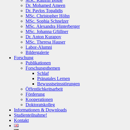
MSc. Kathrin Bothe
Dr. Mohamed Ameen
Dr. Pavlos Topalidis
MSc. Christopher Höhn
MSc. Sophia Schnelzer
MSc. Alexandra Hinterberger
MSc. Johanna Gfüllner
Dr. Anton Kurapov
MSc. Theresa Hauser
Labor-Alumni
Bildergalerie
Forschung
Publikationen
Forschungsthemen
Schlaf
Pränatales Lernen
Bewusstseinsstörungen
Öffentlichkeitsarbeit
Förderung
Kooperationen
Doktoratskolleg
Informationen & Downloads
Studienteilnahme!
Kontakt