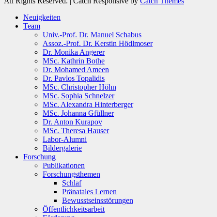
All Rights Reserved. | Catch Responsive by
Catch Themes
Scroll
Neuigkeiten
Up
Team
Univ.-Prof. Dr. Manuel Schabus
Assoz.-Prof. Dr. Kerstin Hödlmoser
Dr. Monika Angerer
MSc. Kathrin Bothe
Dr. Mohamed Ameen
Dr. Pavlos Topalidis
MSc. Christopher Höhn
MSc. Sophia Schnelzer
MSc. Alexandra Hinterberger
MSc. Johanna Gfüllner
Dr. Anton Kurapov
MSc. Theresa Hauser
Labor-Alumni
Bildergalerie
Forschung
Publikationen
Forschungsthemen
Schlaf
Pränatales Lernen
Bewusstseinsstörungen
Öffentlichkeitsarbeit