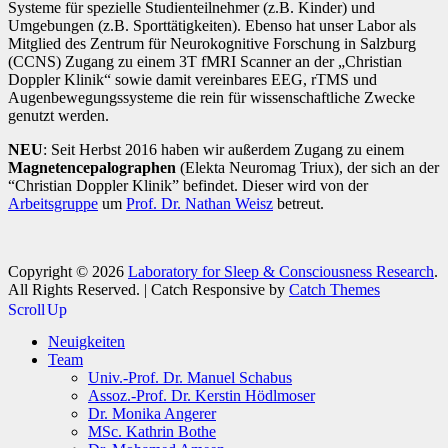
Systeme für spezielle Studienteilnehmer (z.B. Kinder) und
Umgebungen (z.B. Sporttätigkeiten). Ebenso hat unser Labor als
Mitglied des Zentrum für Neurokognitive Forschung in Salzburg
(CCNS) Zugang zu einem 3T fMRI Scanner an der „Christian
Doppler Klinik“ sowie damit vereinbares EEG, rTMS und
Augenbewegungssysteme die rein für wissenschaftliche Zwecke
genutzt werden.
NEU
: Seit Herbst 2016 haben wir außerdem Zugang zu einem
Magnetencepalographen
(Elekta Neuromag Triux), der sich an der
“Christian Doppler Klinik” befindet. Dieser wird von der
Arbeitsgruppe
um
Prof. Dr. Nathan Weisz
betreut.
Copyright © 2026
Laboratory for Sleep & Consciousness Research
.
All Rights Reserved. | Catch Responsive by
Catch Themes
Scroll Up
Neuigkeiten
Team
Univ.-Prof. Dr. Manuel Schabus
Assoz.-Prof. Dr. Kerstin Hödlmoser
Dr. Monika Angerer
MSc. Kathrin Bothe