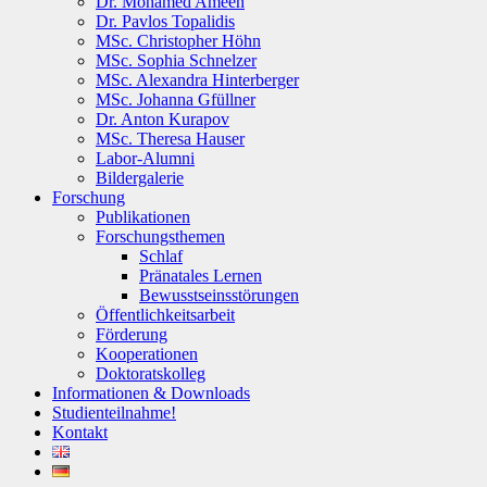
Dr. Mohamed Ameen
Dr. Pavlos Topalidis
MSc. Christopher Höhn
MSc. Sophia Schnelzer
MSc. Alexandra Hinterberger
MSc. Johanna Gfüllner
Dr. Anton Kurapov
MSc. Theresa Hauser
Labor-Alumni
Bildergalerie
Forschung
Publikationen
Forschungsthemen
Schlaf
Pränatales Lernen
Bewusstseinsstörungen
Öffentlichkeitsarbeit
Förderung
Kooperationen
Doktoratskolleg
Informationen & Downloads
Studienteilnahme!
Kontakt