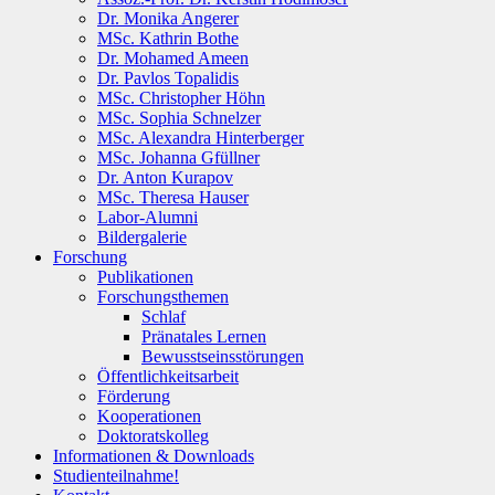
Dr. Monika Angerer
MSc. Kathrin Bothe
Dr. Mohamed Ameen
Dr. Pavlos Topalidis
MSc. Christopher Höhn
MSc. Sophia Schnelzer
MSc. Alexandra Hinterberger
MSc. Johanna Gfüllner
Dr. Anton Kurapov
MSc. Theresa Hauser
Labor-Alumni
Bildergalerie
Forschung
Publikationen
Forschungsthemen
Schlaf
Pränatales Lernen
Bewusstseinsstörungen
Öffentlichkeitsarbeit
Förderung
Kooperationen
Doktoratskolleg
Informationen & Downloads
Studienteilnahme!