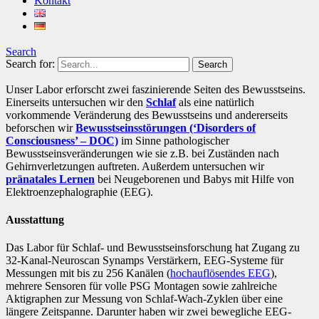
Kontakt
Search
Search for:
Unser Labor erforscht zwei faszinierende Seiten des Bewusstseins.
Einerseits untersuchen wir den
Schlaf
als eine natürlich
vorkommende Veränderung des Bewusstseins und andererseits
beforschen wir
Bewusstseinsstörungen (‘Disorders of
Consciousness’ – DOC)
im Sinne pathologischer
Bewusstseinsveränderungen wie sie z.B. bei Zuständen nach
Gehirnverletzungen auftreten. Außerdem untersuchen wir
pränatales Lernen
bei Neugeborenen und Babys mit Hilfe von
Elektroenzephalographie (EEG).
Ausstattung
Das Labor für Schlaf- und Bewusstseinsforschung hat Zugang zu
32-Kanal-Neuroscan Synamps Verstärkern, EEG-Systeme für
Messungen mit bis zu 256 Kanälen (
hochauflösendes EEG
),
mehrere Sensoren für volle PSG Montagen sowie zahlreiche
Aktigraphen zur Messung von Schlaf-Wach-Zyklen über eine
längere Zeitspanne. Darunter haben wir zwei bewegliche EEG-